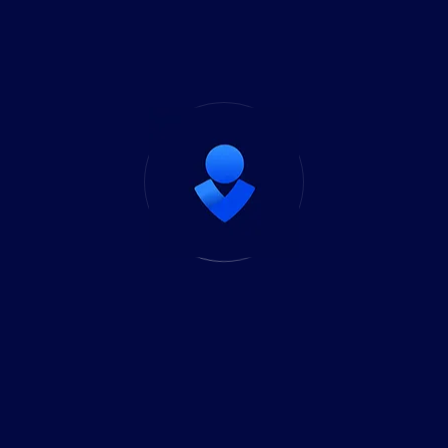
nate na nas:
 odgovornim za Vaše poverenje tj. saznanje da smo 
Korisničko iskustvo
Održavanje i servis
Obuka i obrazovan